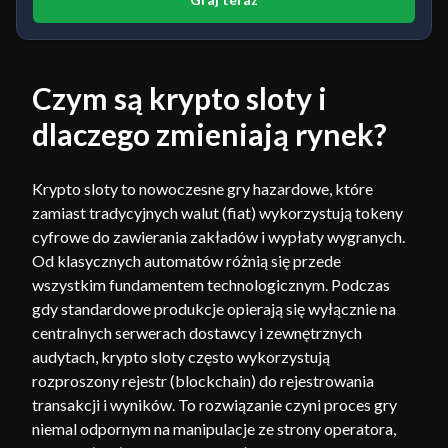
Czym są krypto sloty i
dlaczego zmieniają rynek?
Krypto sloty to nowoczesne gry hazardowe, które
zamiast tradycyjnych walut (fiat) wykorzystują tokeny
cyfrowe do zawierania zakładów i wypłaty wygranych.
Od klasycznych automatów różnią się przede
wszystkim fundamentem technologicznym. Podczas
gdy standardowe produkcje opierają się wyłącznie na
centralnych serwerach dostawcy i zewnętrznych
audytach, krypto sloty często wykorzystują
rozproszony rejestr (blockchain) do rejestrowania
transakcji i wyników. To rozwiązanie czyni proces gry
niemal odpornym na manipulacje ze strony operatora,