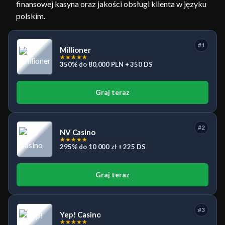
finansowej kasyna oraz jakości obsługi klienta w języku
polskim.
#1
Millioner
★
★
★
★
★
350% do 80,000 PLN + 350 DS
Graj teraz
#2
NV Casino
★
★
★
★
★
295% do 10 000 zł + 225 DS
Graj teraz
#3
Yep! Casino
★
★
★
★
★