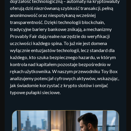
dojrzałość technologiczną – automaty na kryptowaluty
oferują dziś niezrównaną szybkość transakcji, pełną
anonimowość oraz niespotykaną wcześniej
transparentność. Dzięki technologii blockchain,
tradycyjne bariery bankowe znikają, a mechanizmy
Provably Fair dają realne narzędzie do weryfikacji
uczciwości każdego spina. To już nie jest domena
wyłącznie entuzjastów technologii, lecz standard dla
każdego, kto szuka bezpiecznego hazardu, w którym
kontrola nad kapitałem pozostaje bezpośrednio w
rękach użytkownika. W naszym przewodniku Toy Box
analizujemy potencjał cyfrowych aktywów, wskazując,
jak świadomie korzystać z krypto slotów i omijać
typowe pułapki sieciowe.