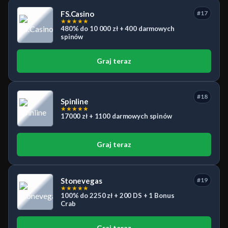
FS.Casino
#17
★
★
★
★
★
480% do 10 000 zł + 400 darmowych
spinów
Graj teraz
#18
Spinline
★
★
★
★
★
17000 zł + 1100 darmowych spinów
Graj teraz
Stonevegas
#19
★
★
★
★
★
100% do 2250 zł + 200 DS + 1 Bonus
Crab
Graj teraz