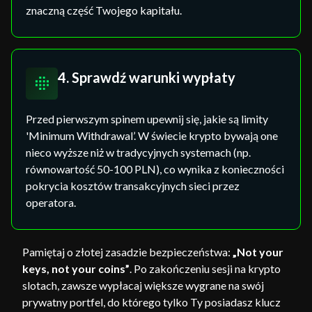
znaczną część Twojego kapitału.
4. Sprawdź warunki wypłaty
Przed pierwszym spinem upewnij się, jakie są limity
'Minimum Withdrawal’. W świecie krypto bywają one
nieco wyższe niż w tradycyjnych systemach (np.
równowartość 50-100 PLN), co wynika z konieczności
pokrycia kosztów transakcyjnych sieci przez
operatora.
Pamiętaj o złotej zasadzie bezpieczeństwa:
„Not your
keys, not your coins”
. Po zakończeniu sesji na krypto
slotach, zawsze wypłacaj większe wygrane na swój
prywatny portfel, do którego tylko Ty posiadasz klucz