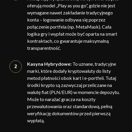
oferują model „Play as you go”, gdzie nie jest
wymagane nawet zakładanie tradycyjnego
konta – logowanie odbywa się poprzez
połączenie portfela (np. MetaMask). Cała
logika gry i wypłat może być oparta na smart
kontraktach, co gwarantuje maksymalną
transparentność.
Kasyna Hybrydowe:
To uznane, tradycyjne
marki, które dodały kryptowaluty do listy
metod płatności obok kart i e-portfeli. Tutaj
środki krypto są zazwyczaj przeliczane na
walutę fiat (PLN/EUR) w momencie depozytu.
Może to narażać gracza na koszty
przewalutowania oraz standardową, pełną
weryfikację dokumentów przed pierwszą
wypłatą.