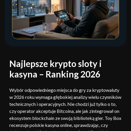
Najlepsze krypto sloty i
kasyna – Ranking 2026
Wybór odpowiedniego miejsca do gry za kryptowaluty
w 2026 roku wymaga głębokiej analizy wielu czynników
technicznych i operacyjnych. Nie chodzi już tylko o to,
czy operator akceptuje Bitcoina, ale jak zintegrował on
ekosystem blockchain ze swoją biblioteką gier. Toy Box
recenzuje polskie kasyna online, sprawdzając, czy