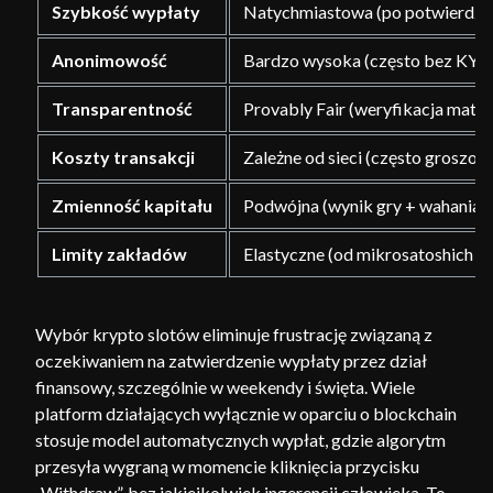
Szybkość wypłaty
Natychmiastowa (po potwierdzeni
Anonimowość
Bardzo wysoka (często bez KYC 
Transparentność
Provably Fair (weryfikacja mate
Koszty transakcji
Zależne od sieci (często groszow
Zmienność kapitału
Podwójna (wynik gry + wahania k
Limity zakładów
Elastyczne (od mikrosatoshich d
Wybór krypto slotów eliminuje frustrację związaną z
oczekiwaniem na zatwierdzenie wypłaty przez dział
finansowy, szczególnie w weekendy i święta. Wiele
platform działających wyłącznie w oparciu o blockchain
stosuje model automatycznych wypłat, gdzie algorytm
przesyła wygraną w momencie kliknięcia przycisku
„Withdraw”, bez jakiejkolwiek ingerencji człowieka. To