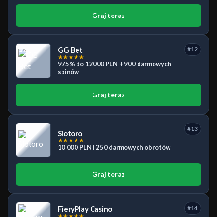
Graj teraz
GG Bet
#12
★
★
★
★
★
975% do 12000 PLN + 900 darmowych
spinów
Graj teraz
#13
Slotoro
★
★
★
★
★
10 000 PLN i 250 darmowych obrotów
Graj teraz
FieryPlay Casino
#14
★
★
★
★
★