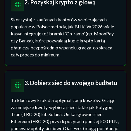
2. Pozyskaj krypto z głową
Skorzystaj z zaufanych kantorów wspierających
popularne w Polsce metody, jak BLIK. W 2026 wiele
kasyn integruje też bramki 'On-ramp’ (np. MoonPay
czy Banxa), które pozwalają kupić krypto kartą
płatniczą bezpośrednio w panelu gracza, co skraca
cały proces do minimum.
3. Dobierz sieć do swojego budżetu
To kluczowy krok dla optymalizacji kosztów. Grając
za mniejsze kwoty, wybieraj sieci takie jak Polygon,
Tron (TRC-20) lub Solana. Unikaj głównej sieci
Ethereum (ERC-20) przy depozytach poniżej 500 PLN,
ponieważ opłaty sieciowe (Gas Fees) mogą pochłonąć